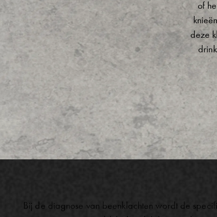
of h
knieën
deze k
drin
Bij de diagnose van beenklachten wordt de specif