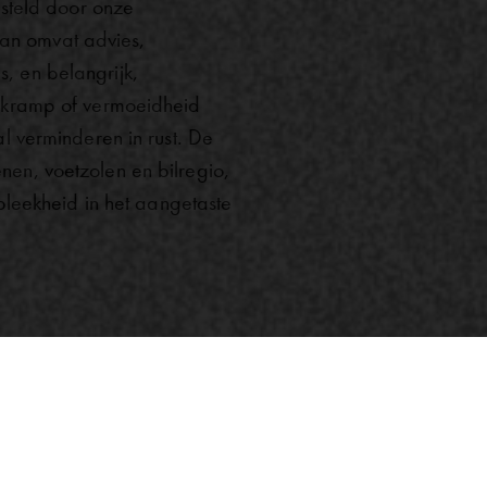
steld door onze
lan omvat advies,
s, en belangrijk,
n, kramp of vermoeidheid
tal verminderen in rust. De
enen, voetzolen en bilregio,
leekheid in het aangetaste
SPECIFIEKE KLACHTE
g blessure