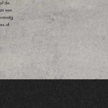
al de
aan van
ermatig
es of