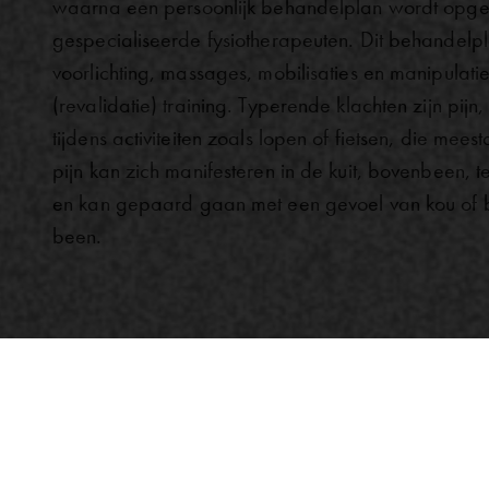
waarna een persoonlijk behandelplan wordt opge
gespecialiseerde fysiotherapeuten. Dit behandelp
voorlichting, massages, mobilisaties en manipulatie
(revalidatie) training. Typerende klachten zijn pij
tijdens activiteiten zoals lopen of fietsen, die mees
pijn kan zich manifesteren in de kuit, bovenbeen, t
en kan gepaard gaan met een gevoel van kou of b
been.
Hamstrin