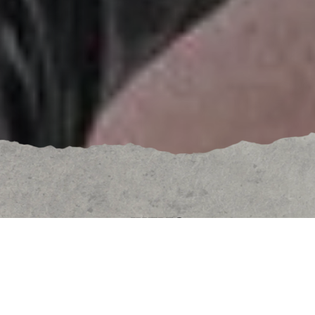
UITLEG
De functie van een kruisband (een peesachtige
band midden in het kniegewricht) is het handhaven
van voorste en achterste stabiliteit van de knie. Als