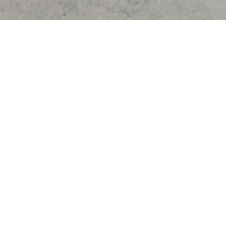
UITLEG
Artrose is het ouder worden van het gewricht. Het
kniegewricht bestaat uit een bovenbeen (Femur) en
het onderbeen (Tibia). Op het
uiteinden/raakvlakken van het gewricht bevindt zich
kraakbeen. Dit kraakbeen zorgt ervoor dat het
gewricht soepel beweegt.